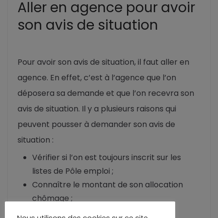
Aller en agence pour avoir
son avis de situation
Pour avoir son avis de situation, il faut aller en
agence. En effet, c’est à l’agence que l’on
déposera sa demande et que l’on recevra son
avis de situation. Il y a plusieurs raisons qui
peuvent pousser à demander son avis de
situation :
Vérifier si l’on est toujours inscrit sur les
listes de Pôle emploi ;
Connaître le montant de son allocation
chômage ;
Savoir si l’on a droit à une aide