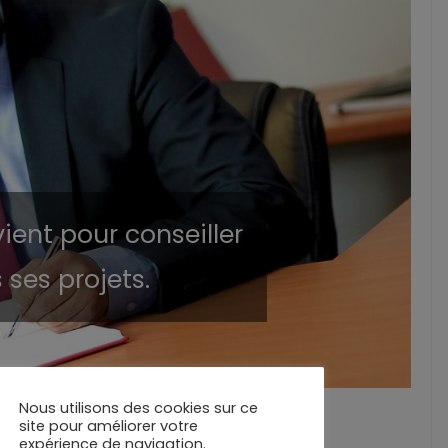
vient pour conseiller
 ses projets.
Nous utilisons des cookies sur ce
site pour améliorer votre
es affaires
expérience de navigation.