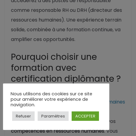
accéderez à des postes de responsabilité
comme responsable RH ou DRH (directeur des
ressources humaines). Une expérience terrain
solide, combinée à une formation continue, va
amplifier ces opportunités.
Pourquoi choisir une
formation avec
certification diplômante ?
Nous utilisons des cookies sur ce site
pour améliorer votre expérience de
Intégrer une
formation en ressources humaines
navigation.
certifiante présente plusieurs avantages.
Refuser
Paramètres
ACCEPTER
Premièrement, elle valide officiellement vos
compétences en ressources humaines
. Vous