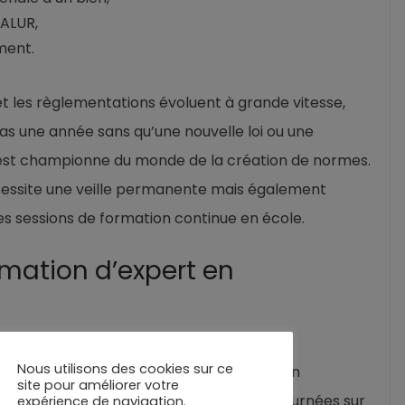
 ALUR,
ment.
et les règlementations évoluent à grande vitesse,
 pas une année sans qu’une nouvelle loi ou une
e est championne du monde de la création de normes.
nécessite une veille permanente mais également
des sessions de formation continue en école.
mation d’expert en
Nous utilisons des cookies sur ce
que pour exercer la profession d’expert en
site pour améliorer votre
. On trouve des formations d’une à deux journées sur
expérience de navigation.