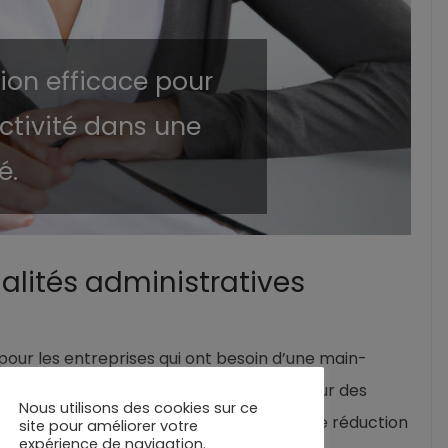
tion efficace pour
activité dans une
é.
alités administratives
 pour les entreprises qui ont besoin d’une main-
ur des remplacements temporaires ou pour des
Nous utilisons des cookies sur ce
térim pour l’employeur sont nombreux : une réduction
site pour améliorer votre
expérience de navigation.