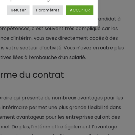
bilité accrue.
Refuser
Paramètres
ACCEPTER
é en CDD ou en CDI, elle doit trouver un candidat à
compétences, c’est souvent très compliqué car les
gence d’intérim, vous avez directement accès à des
dans votre secteur d’activité. Vous n’avez en outre plus
tives liées à l’embauche d’un salarié.
terme du contrat
mporaire qui présente de nombreux avantages pour les
 intérimaire permet une plus grande flexibilité dans
èrement avantageux pour les entreprises qui ont des
el. De plus, l’intérim offre également l’avantage