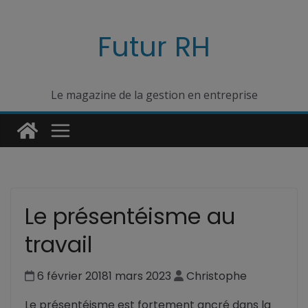
Passer
au
Futur RH
contenu
Le magazine de la gestion en entreprise
Le présentéisme au
travail
6 février 2018
1 mars 2023
Christophe
Le présentéisme est fortement ancré dans la